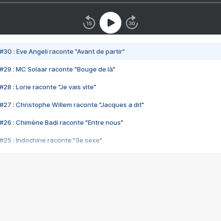
#30 : Eve Angeli raconte "Avant de partir"
#29 : MC Solaar raconte "Bouge de là"
28 : Lorie raconte "Je vais vite"
#27 : Christophe Willem raconte "Jacques a dit"
#26 : Chimène Badi raconte "Entre nous"
#25 : Indochine raconte "3e sexe"
#24 : Zaho raconte "C'est chelou"
#23 : Patrick Bruel raconte "Au café des délices"
#22 : Kyo raconte "Le chemin"
#21 : Nolwenn Leroy raconte "Cassé"