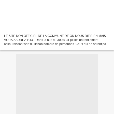
LE SITE NON OFFICIEL DE LA COMMUNE DE ON NOUS DIT RIEN MAIS
VOUS SAUREZ TOUT Dans la nuit du 30 au 31 juillet, un ronflement
assourdissant sort du lit bon nombre de personnes. Ceux qui ne seront pas
sortis, penseront à un engin agricole alors qu'un hélicoptère...